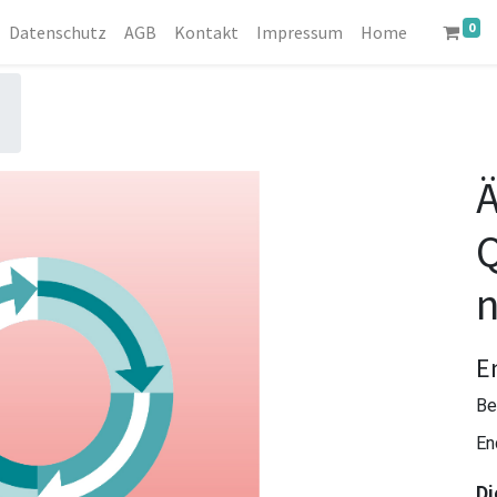
0
Datenschutz
AGB
Kontakt
Impressum
Home
Ä
n
E
Be
En
Di